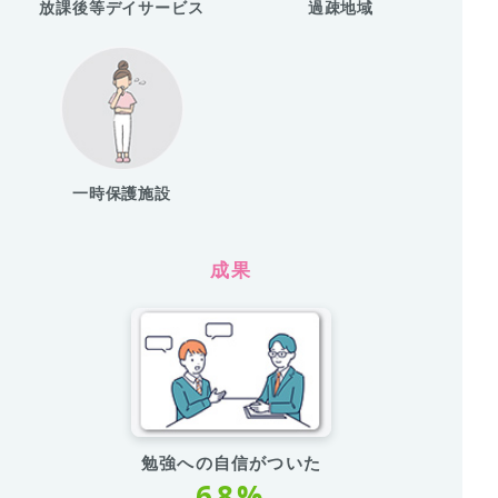
放課後等デイサービス
過疎地域
一時保護施設
成果
勉強への自信がついた
68%