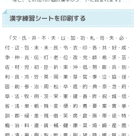
漢字練習シートを印刷する
「欠・氏・井・不・夫・以・加・功・札・司・失・必・
付・辺・包・末・未・民・令・衣・印・各・共・好・成・
争・仲・兆・伝・灯・老・位・改・完・岐・希・求・芸・
佐・材・児・初・臣・折・束・沖・低・努・阪・兵・別・
利・良・冷・労・英・岡・果・芽・官・季・泣・協・径・
固・刷・参・治・周・松・卒・底・的・典・奈・念・府・
阜・法・牧・例・茨・栄・軍・建・香・昨・祝・城・信・
省・浅・単・栃・飛・変・便・約・勇・要・案・害・挙・
訓・郡・候・差・残・借・笑・席・倉・孫・帯・徒・特・
梅・浴・料・連・貨・械・健・康・菜・埼・崎・産・鹿・
唱・清・巣・側・梨・敗・票・副・望・陸・媛・賀・街・