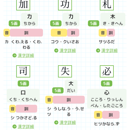
加
功
札
力
力
木
5
画
ちから
5
画
ちから
5
画
き・きへん
音
訓
音
訓
音
訓
カ
くわ.える・くわ.
コウ・ク
いさお
サツ
ふだ
わる
漢字詳細
漢字詳細
漢字詳細
司
失
必
大
5
画
5
画
5
画
だい
口
心
くち・くちへん
こころ・りっしん
音
訓
べん・したごころ
音
訓
シ
うしな.う・う.せ
ツ
る
音
訓
シ
つかさど.る
漢字詳細
ヒツ
かなら.ず
漢字詳細