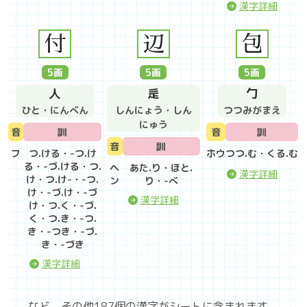
漢字詳細
付
辺
包
5
画
5
画
5
画
人
辵
勹
ひと・にんべん
しんにょう・しん
つつみがまえ
にゅう
音
訓
音
訓
音
訓
フ
つ.ける・-つ.け
ホウ
つつ.む・くる.む
る・-づ.ける・つ.
ヘ
あた.り・ほと.
漢字詳細
け・つ.け-・-つ.
ン
り・-べ
け・-づ.け・-づ
漢字詳細
け・つ.く・-づ.
く・つ.き・-つ.
き・-つき・-づ.
き・-づき
漢字詳細
など、その他187個の漢字がシートに含まれます。