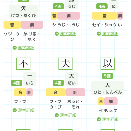
4
画
うじ
4
画
に
欠
けつ・あくび
音
訓
音
訓
音
訓
シ
うじ・-うじ
セイ・ショウ
い
漢字詳細
漢字詳細
ケツ・ケ
か.ける・
ン
か.く
漢字詳細
不
夫
以
一
大
5
画
4
画
いち
4
画
だい
人
ひと・にんべん
音
訓
音
訓
フ・ブ
フ・フ
おっと・
音
訓
ウ・ブ
それ
漢字詳細
イ
もっ.て
漢字詳細
漢字詳細