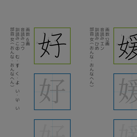
部首
訓読み
音読み
画数
部首
訓読み
音読み
画数
女（おんな・おんなへん）
6
女（おんな・おんなへん）
12
このーむ・すーく・よーい・いーい
コウ
画
ひめ
エン
画
好
好