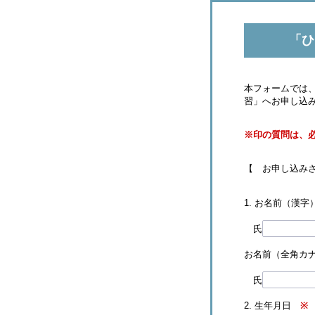
「ひ
本フォームでは、
習」へお申し込
※印の質問は、
【 お申し込み
1. お名前（漢
氏
お名前（全角
氏
2. 生年月日
※