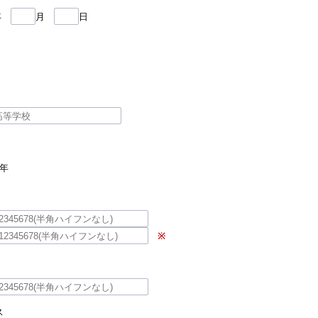
年
月
日
年
※
ス