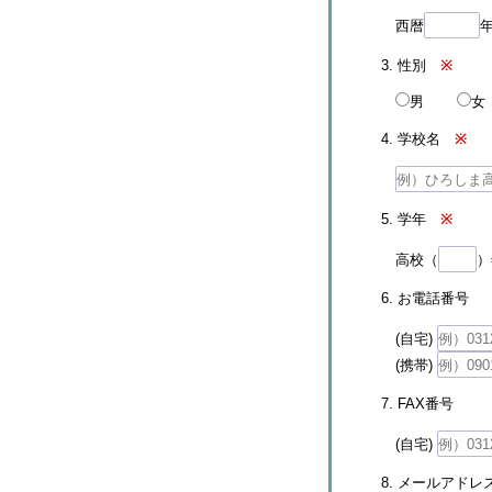
西暦
3. 性別
※
男
女
4. 学校名
※
5. 学年
※
高校（
）
6. お電話番号
(自宅)
(携帯)
7. FAX番号
(自宅)
8. メールアドレ