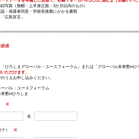
ロードデータを準備した状態で、応募フォームへの入力に進むようお願いいた
顔写真（無帽・上半身正面・3か月以内のもの）
認・保護者同意・学校長推薦にかかる書類
「広島宣言」
========================================================
答必須
、「ひろしまグローバル・ユースフォーラム」または「グローバル未来塾inひ
加いただけます
。
びのうえお申し込みください。
ローバル・ユースフォーラム
来塾inひろしま
字）
※
名
リガナ）
※