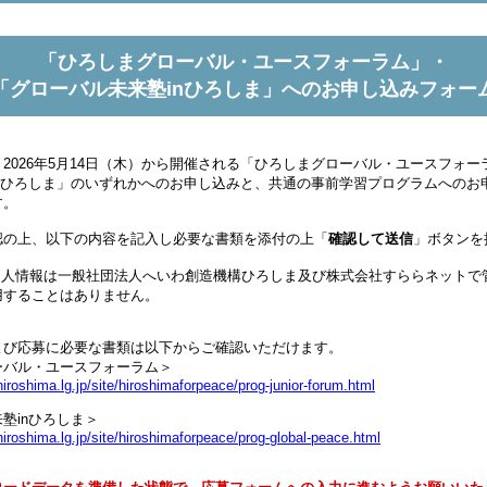
「ひろしまグローバル・ユースフォーラム」・
「グローバル未来塾inひろしま」へのお申し込みフォー
026年5月14日（木）から開催される「ひろしまグローバル・ユースフォー
inひろしま」のいずれかへのお申し込みと、共通の事前学習プログラムへのお
す。
の上、以下の内容を記入し必要な書類を添付の上「
確認して送信
」ボタンを
人情報は一般社団法人へいわ創造機構ひろしま及び株式会社すららネットで
用することはありません。
び応募に必要な書類は以下からご確認いただけます。
ーバル・ユースフォーラム＞
hiroshima.lg.jp/site/hiroshimaforpeace/prog-junior-forum.html
塾inひろしま＞
hiroshima.lg.jp/site/hiroshimaforpeace/prog-global-peace.html