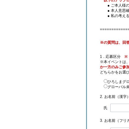
以下のアップ
● ご本人様の
● 本人意思確
● 私の考える
============
※の質問は、回
1．応募区分
※
※本イベントは
か一方のみご参
どちらかをお選
ひろしまグ
グローバル未
2. お名前（漢
氏
3. お名前（フ