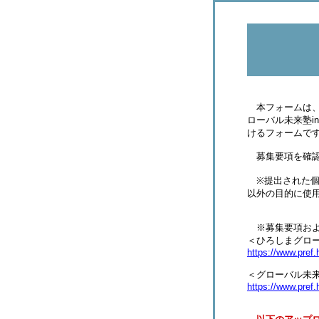
本フォームは、2
ローバル未来塾
けるフォームで
募集要項を確認
※提出された個
以外の目的に使
※募集要項およ
＜ひろしまグロ
https://www.pref.
＜グローバル未来
https://www.pref.