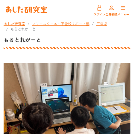
ログイン
会員登録
メニュー
あした研究室
フリースクール・不登校サポート塾
三重県
もるとれがーと
もるとれがーと