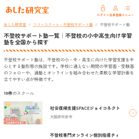
ログイン
会員登録
メニュー
あした研究室
フリースクール・不登校サポート塾
不登校サポート塾
不登校サポート塾一覧｜不登校の小中高生向け学習
塾を全国から探す
不登校サポート塾は、不登校の小・中・高生に向けた学習支援を中
心とする塾形態の施設です。学校に通えない期間の学習面・受験面
のフォローや、通塾とオンラインを組み合わせた柔軟な学習計画を
立てやすい点が特徴です。
19件
のスクール
社会復帰支援SPACEジョイコネクト
大阪府吹田市
不登校専門オンライン個別指導ティ