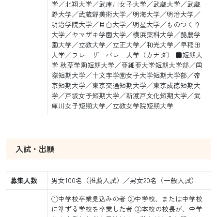
学／北翔大学／武庫川女子大学／武蔵大学／武蔵
野大学／武蔵野美術大学／明海大学／明治大学／
明治学院大学／目白大学／明星大学／ものつくり
大学／ヤマザキ学園大学／横浜薬科大学／酪農学
園大学／立教大学／立正大学／和光大学／早稲田
大学／フレーザーバレー大学（カナダ） ■短期大
学 秋草学園短期大学／亜細亜大学短期大学部／国
際短期大学／十文字学園女子大学短期大学部／帝
京短期大学／東京交通短期大学／東京成徳短期大
学／戸坂女子短期大学／新渡戸文化短期大学／武
庫川女子短期大学／立教女学院短期大学
入試・出願
募集人数
男女100名（推薦入試）／男女20名（一般入試）
①中学校卒業見込みの者 ②中学校、または中学校
に準ずる学校を卒業した者 ③本校の校長が、中学