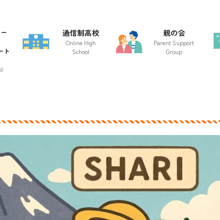
クー
通信制高校
親の会
Online High
Parent Support
ート
School
Group
l