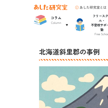
あした研究室とは
フリース
コラム
ル・
Column
不登校サポ
塾
Free Schoo
北海道斜里郡の事例