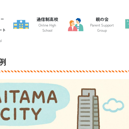
クー
通信制高校
親の会
Online High
Parent Support
ート
School
Group
l
例