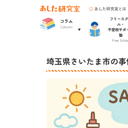
あした研究室とは
フリース
コラム
ル・
Column
不登校サポ
塾
Free Schoo
埼玉県さいたま市の事