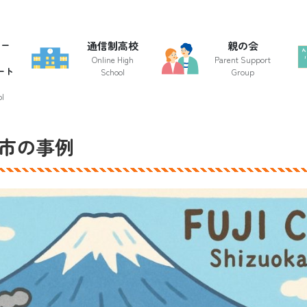
クー
通信制高校
親の会
Online High
Parent Support
ート
School
Group
l
市の事例