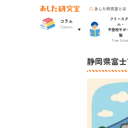
あした研究室とは
フリース
コラム
ル・
Column
不登校サポ
塾
Free Schoo
静岡県富士