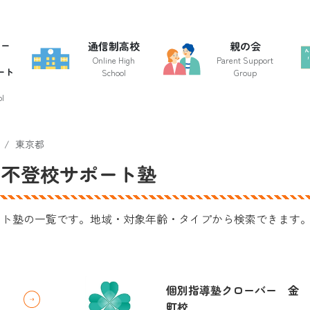
クー
通信制高校
親の会
Online High
Parent Support
ート
School
Group
l
東京都
・不登校サポート塾
ート塾の一覧です。地域・対象年齢・タイプから検索できます
個別指導塾クローバー 金
町校