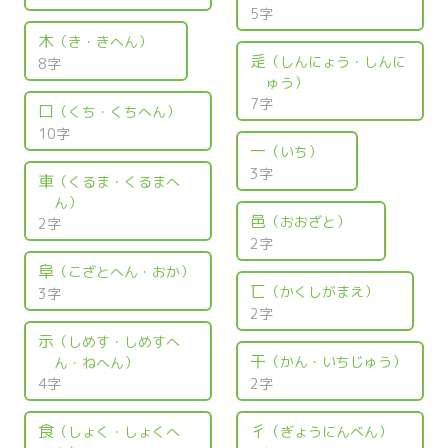
5字
木
（き・きへん）
辵
（しんにょう・しんに
8字
ゅう）
7字
口
（くち・くちへん）
10字
一
（いち）
3字
車
（くるま・くるまへ
ん）
邑
（おおざと）
2字
2字
阜
（こざとへん・おか）
匸
（かくしがまえ）
3字
2字
示
（しめす・しめすへ
干
（かん・いちじゅう）
ん・ねへん）
4字
2字
食
彳
（しょく・しょくへ
（ぎょうにんべん）