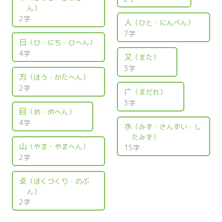
ん）
2字
人
（ひと・にんべん）
7字
日
（ひ・にち・ひへん）
4字
又
（また）
3字
方
（ほう・かたへん）
2字
广
（まだれ）
3字
目
（め・めへん）
4字
水
（みず・さんずい・し
たみず）
山
（やま・やまへん）
15字
2字
攴
（ぼくづくり・のぶ
ん）
2字