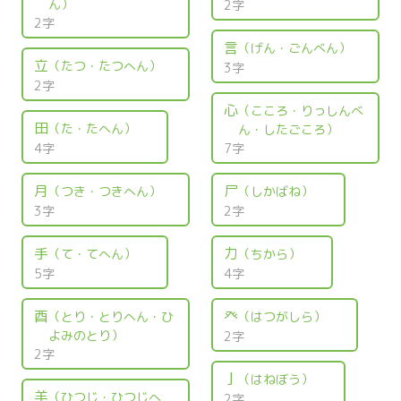
ん）
2字
2字
言
（げん・ごんべん）
立
（たつ・たつへん）
3字
2字
心
（こころ・りっしんべ
田
（た・たへん）
ん・したごころ）
4字
7字
月
尸
（つき・つきへん）
（しかばね）
3字
2字
手
力
（て・てへん）
（ちから）
5字
4字
酉
癶
（とり・とりへん・ひ
（はつがしら）
よみのとり）
2字
2字
亅
（はねぼう）
羊
（ひつじ・ひつじへ
2字