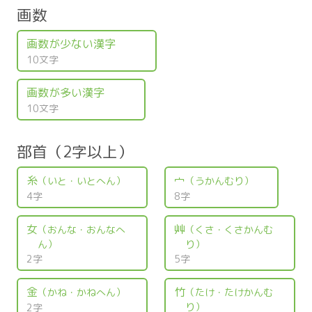
画数
画数が少ない漢字
10文字
画数が多い漢字
10文字
部首（2字以上）
糸
宀
（いと・いとへん）
（うかんむり）
4字
8字
女
艸
（おんな・おんなへ
（くさ・くさかんむ
ん）
り）
2字
5字
金
竹
（かね・かねへん）
（たけ・たけかんむ
り）
2字