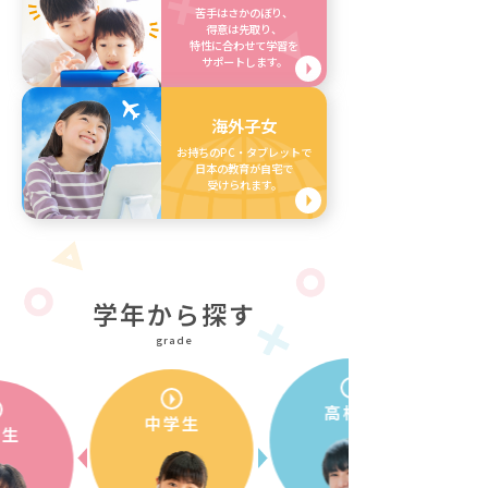
苦手はさかのぼり、
得意は先取り、
特性に合わせて学習を
サポートします。
海外子女
お持ちのPC・タブレットで
日本の教育が自宅で
受けられます。
学年から探す
grade
高校生
中学生
学生