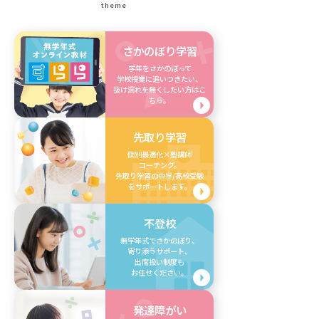
theme
さかのぼり学習
学年をさかのぼって
学校授業に追いつきたい、
抜け漏れを無くしたい方はこ
ちら。
先取り学習
個別最適化×塾講師
コーチング。
先取り学習の中学/高校受験
をサポートします。
不登校
無学年式でさかのぼり、
寄り添うサポート、
出席扱い制度も
お任せください。
発達障がい