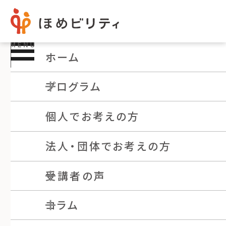
ホーム
受講者の声
プログラム
個人でお考えの方
プログラムについて
法人・団体でお考えの方
動画で見る
記事で読む
ほめビリティ・プラクティショナー
受講者の声
ALL
メンターの声
ほめビリティ・アドバンスド・
プラクティショナー
コラム
メンターの声
参加者の声