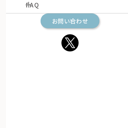
ほめビリティ・メンター育成講座
FAQ
ナレッジ
参加者の声
お問い合わせ
保護者の方からのご質問
ほめビリティ・ラウンジ
団体の声
法人・団体の方からのご質問
ルール導入サポート
メンターになって気付いた「継続して学び続ける大切
さ」