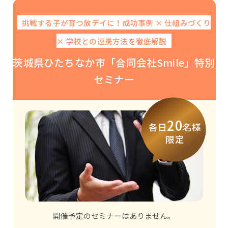
挑戦する子が育つ放デイに！成功事例 × 仕組みづくり
× 学校との連携方法を徹底解説
茨城県ひたちなか市「合同会社Smile」特別
セミナー
20
各日
名様
限定
開催予定のセミナーはありません。