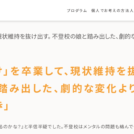
プログラム
個人でお考えの方
法人
プログラムについて
ほめビリティ・プラクティショナー
ほめビリティ・アドバンスド・
プラクティ
現状維持を抜け出す。 不登校の娘と踏み出した、劇的
ほめビリティ・メンター育成講座
ほめビリティ・ラウンジ
ルール導入サポート
け」を卒業して、現状維持を抜
踏み出した、劇的な変化よ
歩」
るのかな？』と半信半疑でした。不登校はメンタルの問題も絡んで