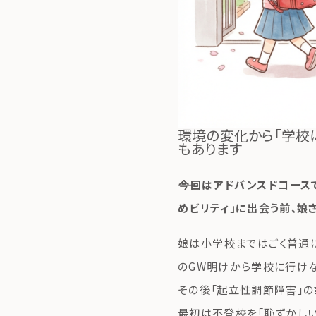
環境の変化から「学校
もあります
――今回はアドバンスドコー
めビリティ」に出会う前、娘
娘は小学校まではごく普通に
のGW明けから学校に行けな
その後「起立性調節障害」の
最初は不登校を「恥ずかしい