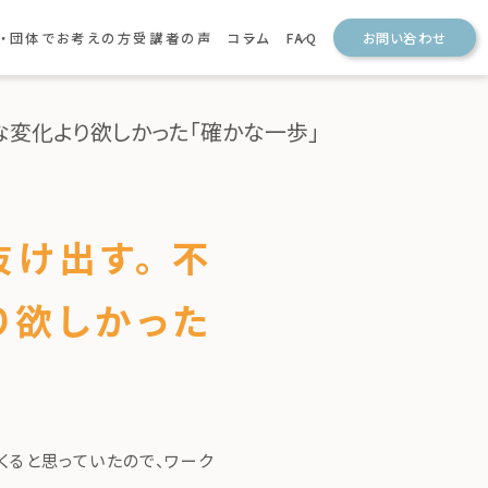
・団体でお考えの方
受講者の声
コラム
FAQ
お問い合わせ
メンターの声
ナレッジ
保護者の方からのご質問
参加者の声
法人・団体の方からのご質問
ショナー
団体の声
な変化より欲しかった「確かな一歩」
け出す。 不
り欲しかった
くると思っていたので、ワーク