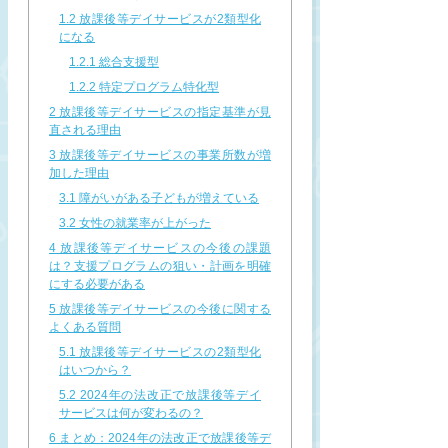
1.2
放課後等デイサービスが2類型化
になる
1.2.1
総合支援型
1.2.2
特定プログラム特化型
2
放課後等デイサービスの指定基準が見
直される理由
3
放課後等デイサービスの事業所数が増
加した理由
3.1
障がいがある子どもが増えている
3.2
女性の就業率が上がった
4
放課後等デイサービスの今後の課題
は？支援プログラムの狙い・計画を明確
にする必要がある
5
放課後等デイサービスの今後に関する
よくある質問
5.1
放課後等デイサービスの2類型化
はいつから？
5.2
2024年の法改正で放課後等デイ
サービスは何が変わるの？
6
まとめ：2024年の法改正で放課後等デ