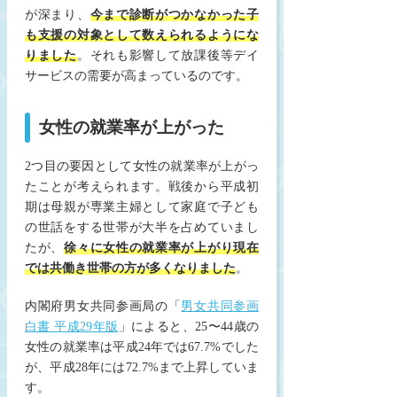
が深まり、
今まで診断がつかなかった子
も支援の対象として数えられるようにな
りました
。それも影響して放課後等デイ
サービスの需要が高まっているのです。
女性の就業率が上がった
2つ目の要因として女性の就業率が上がっ
たことが考えられます。戦後から平成初
期は母親が専業主婦として家庭で子ども
の世話をする世帯が大半を占めていまし
たが、
徐々に女性の就業率が上がり現在
では共働き世帯の方が多くなりました
。
内閣府男女共同参画局の「
男女共同参画
白書 平成29年版
」によると、25〜44歳の
女性の就業率は平成24年では67.7%でした
が、平成28年には72.7%まで上昇していま
す。