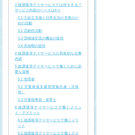
3
放課後等デイサービスでは何をする？
サービス内容のベースは4つ
3.1
①自立支援と日常生活の充実のた
めの活動
3.2
②創作活動
3.3
③地域交流の機会の提供
3.4
④余暇の提供
4
放課後等デイサービスの具体的な仕事
内容
5
放課後等デイサービスで働くために必
要な資格
5.1
管理者
5.2
児童発達支援管理責任者（児発
管）
5.3
児童指導員・保育士
6
放課後等デイサービスで働くメリッ
ト・デメリット
6.1
放課後等デイサービスで働くメリ
ット
6.2
放課後等デイサービスで働くデメ