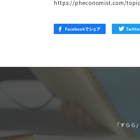
https://pheconomist.com/topic
「すらら」