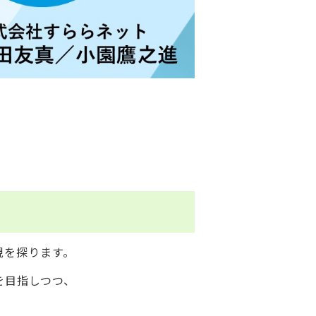
現を探ります。
を目指しつつ、
。