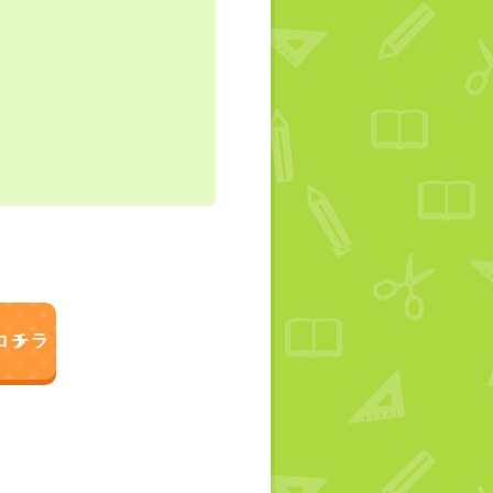
！
コチラ