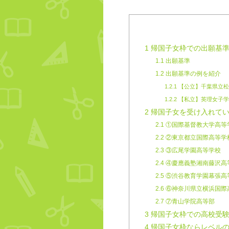
1
帰国子女枠での出願基準
1.1
出願基準
1.2
出願基準の例を紹介
1.2.1
【公立】千葉県立松
1.2.2
【私立】英理女子学
2
帰国子女を受け入れてい
2.1
①国際基督教大学高等
2.2
②東京都立国際高等学
2.3
③広尾学園高等学校
2.4
④慶應義塾湘南藤沢高
2.5
⑤渋谷教育学園幕張高
2.6
⑥神奈川県立横浜国際
2.7
⑦青山学院高等部
3
帰国子女枠での高校受験
4
帰国子女枠ならレベルの