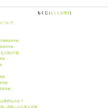
もくじ
[
もくじを隠す
]
について
戸国際高等学校
院高等学校
る人気の7校
学校
校
等部
等学校
高等学校
は有利なのか？
高い高校への入学も可能