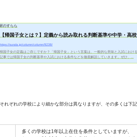
材のすらら
【帰国子女とは？】定義から読み取れる判断基準や中学・高校入
https://surala.jp/column/column/9238/
帰国子女の定義はご存じですか？「帰国子女」という言葉は、一般的な意味と入試における
記事では帰国子女の判断基準や入試における条件などを徹底解説していきます。ぜひ、...
それぞれの学校により細かな部分は異なりますが、その多くは下
多くの学校は1年以上在住を条件としていますが、