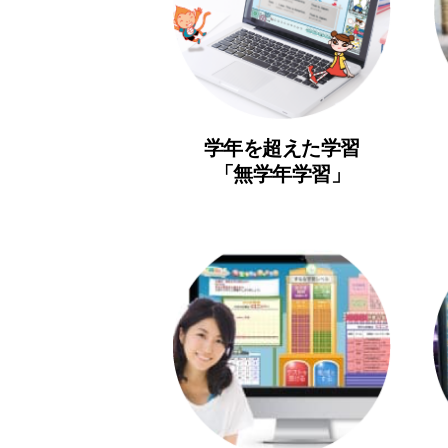
学年を超えた学習
「無学年学習」