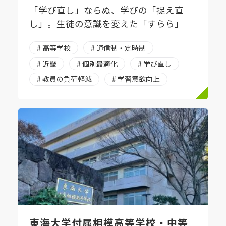
「学び直し」ならぬ、学びの「捉え直
し」。生徒の意識を変えた「すらら」
# 高等学校
# 通信制・定時制
# 近畿
# 個別最適化
# 学び直し
# 教員の負荷軽減
# 学習意欲向上
東海大学付属相模高等学校・中等