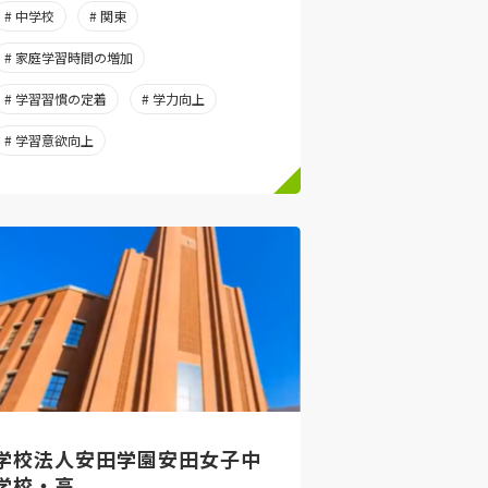
# 中学校
# 関東
# 家庭学習時間の増加
# 学習習慣の定着
# 学力向上
# 学習意欲向上
学校法人安田学園安田女子中
学校・高