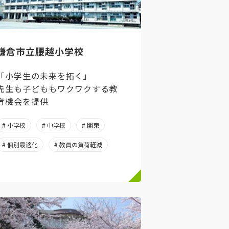
鎌倉市立腰越小学校
「小学生の未来を拓く」
先生も子どももワクワクする教
育機会を提供
# 小学校
# 中学校
# 関東
# 個別最適化
# 教員の負荷軽減