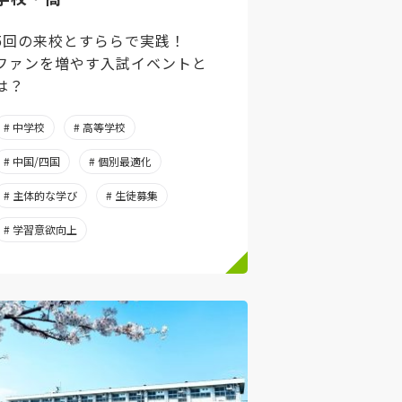
5回の来校とすららで実践！
ファンを増やす入試イベントと
は？
# 中学校
# 高等学校
# 中国/四国
# 個別最適化
# 主体的な学び
# 生徒募集
# 学習意欲向上