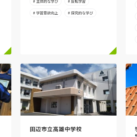
# 主体的な学び
# 反転学習
# 学習意欲向上
# 探究的な学び
田辺市立高雄中学校