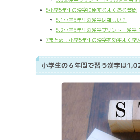
5.8
⑧漢字プリント・ドリルを利用す
6
小学5年生の漢字に関するよくある質問
6.1
小学5年生の漢字は難しい？
6.2
小学5年生の漢字プリント・漢字
7
まとめ：小学5年生の漢字を効率よく学
小学生の６年間で習う漢字は1,0