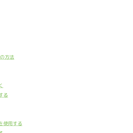
つの方法
く
する
を使用する