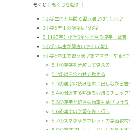
もくじ
[
もくじを隠す
]
1
小学生の６年間で習う漢字は1,026字
2
小学5年生の漢字は193字
3
【193字】小学5年生で習う漢字一覧表
4
小学5年生が間違いやすい漢字
5
小学5年生で習う漢字をマスターする8
5.1
①漢字を分解して覚える
5.2
②語呂合わせで覚える
5.3
③漢字の読みを声に出しながら書
5.4
④関連する熟語も同時にチェック
5.5
⑤漢字と好きな物事を結びつける
5.6
⑥漢字の学習を夜に行う
5.7
⑦スマホやタブレットの学習教材