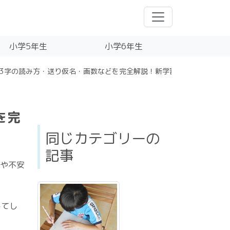
小学5年生
小学6年生
93字の読み方・送り仮名・画数などを完全解説！新学習指導要領対応
を完
同じカテゴリーの
記事
問や不安
してし