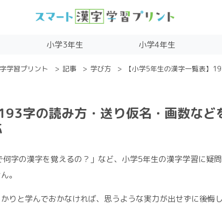
小学3年生
小学4年生
字学習プリント
記事
学び方
【小学5年生の漢字一覧表】1
193字の読み方・送り仮名・画数など
応
で何字の漢字を覚えるの？」など、小学5年生の漢字学習に疑
せん。
っかりと学んでおかなければ、思うような実力が出せずに後悔