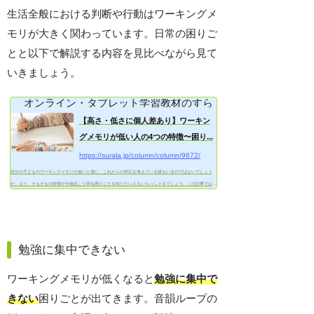
生活全般における判断や行動はワーキングメ
モリが大きく関わっています。日常の困りご
とと以下で解説する内容を見比べながら見て
いきましょう。
オンライン・タブレット学習教材のすらら
【高さ・低さに個人差あり】ワーキン
グメモリが低い人の4つの特徴〜困り...
https://surala.jp/column/column/9672/
自分の子どものワーキングメモリが低いと感じ、これからの対応を考えている親もいるのではないでしょう
か。また、そもそもの特徴や今後起こり得る困りごとを知りたい人もいらっしゃるでしょう。この記事では、
ワ...
勉強に集中できない
ワーキングメモリが低くなると
勉強に集中で
きない
困りごとが出てきます。音韻ループの