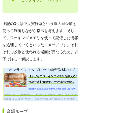
上記の3つは中央実行系という脳の司令塔を
使って制御しながら指示を与えます。そし
て、ワーキングメモリを使って記憶した情報
を処理していくといったイメージです。それ
ぞれで役割と使われる場面が異なるため、以
下で詳しく解説します。
オンライン・タブレット学習教材のすらら
【子どものワーキングメモリを鍛える9
つの方法】解放する2つの方法や増...
https://surala.jp/column/childcare/25489/
「聞き漏らしが多い」「整理整頓が苦手」……そんなお悩みは、脳のメモ帳「ワーキングメモリ」を鍛えるこ
とで改善するかもしれません。3つのポイントで分かりやすく解説します。勉強や仕事、さらに日常生活を円
滑...
音韻ループ