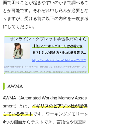
面で困りごとが起きやすいのかまで調べるこ
とが可能です。それぞれ申し込みが必要とな
りますが、受ける前に以下の内容を一度参考
にしてください。
オンライン・タブレット学習教材のすらら
【低いワーキングメモリは改善でき
る？】7つの鍛え方と5つの解放策で
子...
https://surala.jp/column/childcare/25637/
記憶力や判断力に関わる「ワーキングメモリ（動作記憶）」は、日常生活においてとても大切です。しかし、
ワーキングメモリには個人差があり、ワーキングメモリが低い（容量が少ない）場合、お子さまの学習や学
校...
AWMA
AWMA（Automated Working Memory Asses
sment）とは、
イギリスのピアソン社が提供
しているテスト
です。ワーキングメモリーを
4つの側面からテストでき、言語性や視空間