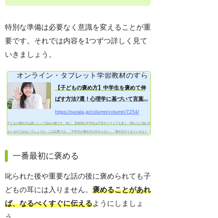
特別な準備は必要なく意識を変えることが重
要です。それでは内容を1つずつ詳しく見て
いきましょう。
オンライン・タブレット学習教材のすらら
【子どもの褒め方】中学生を褒めて伸
ばす方法7選！心理学に基づいて言葉...
https://surala.jp/column/column/7254/
子どもの褒め方は親にとって悩みの種です。特に、思春期の中学生は不安やイライラも多く、関わりに悩む方
もいるのではないでしょうか。この記事では、「中学生の褒め方が分からない」「褒め方がうまくいかなく
て...
一番最初に褒める
叱られた後や重要な話の後に褒められても子
どもの耳には入りません。
褒めることがあれ
ば、なるべくすぐに伝える
ようにしましょ
う。