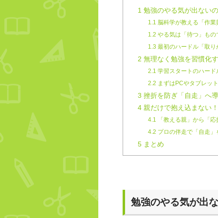
1
勉強のやる気が出ないの
1.1
脳科学が教える「作業
1.2
やる気は「待つ」もの
1.3
最初のハードル「取り
2
無理なく勉強を習慣化す
2.1
学習スタートのハード
2.2
まずはPCやタブレット
3
挫折を防ぎ「自走」へ導
4
親だけで抱え込まない！
4.1
「教える親」から「応
4.2
プロの伴走で「自走」
5
まとめ
勉強のやる気が出