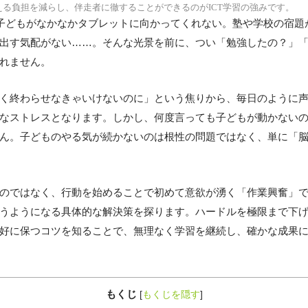
える負担を減らし、伴走者に徹することができるのがICT学習の強みです。
、子どもがなかなかタブレットに向かってくれない。塾や学校の宿題
出す気配がない……。そんな光景を前に、つい「勉強したの？」
れません。
く終わらせなきゃいけないのに」という焦りから、毎日のように
なストレスとなります。しかし、何度言っても子どもが動かない
ん。子どものやる気が続かないのは根性の問題ではなく、単に「
のではなく、行動を始めることで初めて意欲が湧く「作業興奮」
うようになる具体的な解決策を探ります。ハードルを極限まで下
好に保つコツを知ることで、無理なく学習を継続し、確かな成果
もくじ
[
もくじを隠す
]