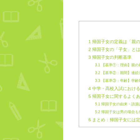
1
帰国子女の定義は「親の
2
帰国子女の「子女」とは
3
帰国子女の判断基準
3.1
【基準①：理由】親の
3.2
【基準②：期間】連続
3.3
【基準③：年齢】学齢
4
中学・高校入試における
5
帰国子女に関するよく
5.1
帰国子女の由来・語源
5.2
帰国子女は男の場合も
6
まとめ：帰国子女には定