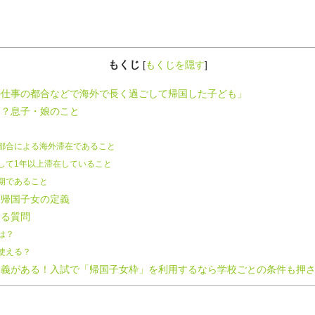
もくじ
[
もくじを隠す
]
仕事の都合などで海外で長く過ごして帰国した子ども」
？息子・娘のこと
都合による海外滞在であること
して1年以上滞在していること
期であること
帰国子女の定義
ある質問
は？
使える？
義がある！入試で「帰国子女枠」を利用するなら学校ごとの条件も押