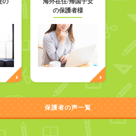
徒の
海外在住/帰国子女
の保護者様
保護者の声一覧