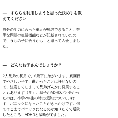
― すららを利用しようと思った決め手を教
えてください
自分の学力に合った単元が勉強できること、苦
手な問題の復習機能などが記載されていたの
で、うちの子に合うかも！と思って入会しまし
た。
― どんなお子さんでしょうか？
2人兄弟の長男で、6歳下に弟がいます。真面目
でやさしい子で、曲がったことは許せないの
で、注意してしまって兄弟げんかに発展するこ
ともあります（笑）。息子がADHDだと分かっ
たのは、小学2年生の時に授業についていけ
ず、パニックになったことがきっかけです。何
でそこまでパニックになるのか知りたくて通院
したところ、ADHDと診断がでました。