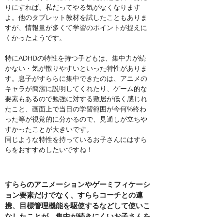
りにすれば、私だってやる気がなくなります
よ。他のタブレット教材を試したこともありま
すが、情報量が多くて学習のポイントが捉えに
くかったようです。
特にADHDの特性を持つ子どもは、集中力が続
かない・気が散りやすいといった特性がありま
す。息子がすららに集中できたのは、アニメの
キャラが簡潔に説明してくれたり、ゲーム的な
要素もあるので勉強に対する敷居が低く感じれ
たこと、画面上で当日の学習範囲が今何%終わ
った等が視覚的に分かるので、見通しが立ちや
すかったことが大きいです。
同じような特性を持っているお子さんにはすら
らをおすすめしたいですね！
すららのアニメーションやゲーミフィケーシ
ョン要素だけでなく、すららコーチとの連
携、目標管理機能を駆使するなどして使いこ
なしたことが、集中が続きにくいお子さんを