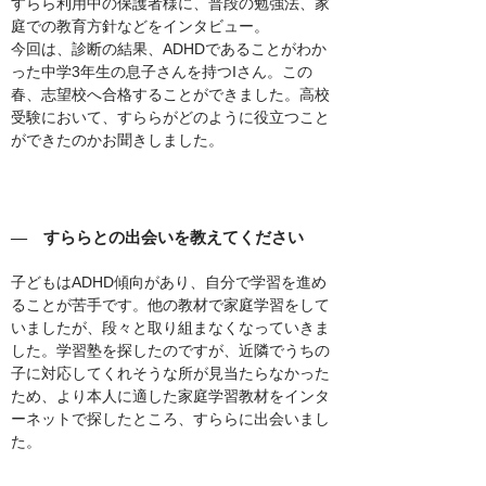
すらら利用中の保護者様に、普段の勉強法、家
庭での教育方針などをインタビュー。
今回は、診断の結果、ADHDであることがわか
った中学3年生の息子さんを持つIさん。この
春、志望校へ合格することができました。高校
受験において、すららがどのように役立つこと
ができたのかお聞きしました。
― すららとの出会いを教えてください
子どもはADHD傾向があり、自分で学習を進め
ることが苦手です。他の教材で家庭学習をして
いましたが、段々と取り組まなくなっていきま
した。学習塾を探したのですが、近隣でうちの
子に対応してくれそうな所が見当たらなかった
ため、より本人に適した家庭学習教材をインタ
ーネットで探したところ、すららに出会いまし
た。